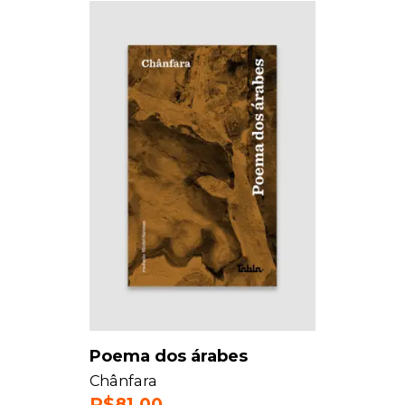
Poema dos árabes
Chânfara
R$
81,00