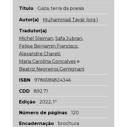
Título
Gaza, terra da poesia
Autor(a)
Muhammad Taysir (org.)
Tradutor(a)
Michel Sleiman
,
Safa Jubran
,
Felipe Benjamin Francisco
,
Alexandre Chareti
,
Maria Carolina Gonçalves
e
Beatriz Negreiros Gemignani
ISBN
9786586824346
CDD
892.71
Edição
2022, 1ª
Número de páginas
120
Encadernação
brochura