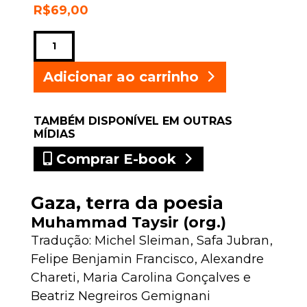
R$
69,00
Gaza,
terra
da
Adicionar ao carrinho
poesia
quantidade
TAMBÉM DISPONÍVEL EM OUTRAS
MÍDIAS
Comprar E-book
Gaza, terra da poesia
Muhammad Taysir (org.)
Tradução:
Michel Sleiman
,
Safa Jubran
,
Felipe Benjamin Francisco
,
Alexandre
Chareti
,
Maria Carolina Gonçalves
e
Beatriz Negreiros Gemignani