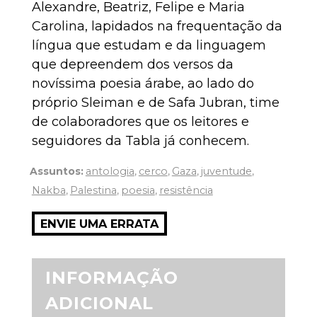
Alexandre, Beatriz, Felipe e Maria
Carolina, lapidados na frequentação da
língua que estudam e da linguagem
que depreendem dos versos da
novíssima poesia árabe, ao lado do
próprio Sleiman e de Safa Jubran, time
de colaboradores que os leitores e
seguidores da Tabla já conhecem.
Assuntos:
antologia
,
cerco
,
Gaza
,
juventude
,
Nakba
,
Palestina
,
poesia
,
resistência
ENVIE UMA ERRATA
INFORMAÇÃO
ADICIONAL