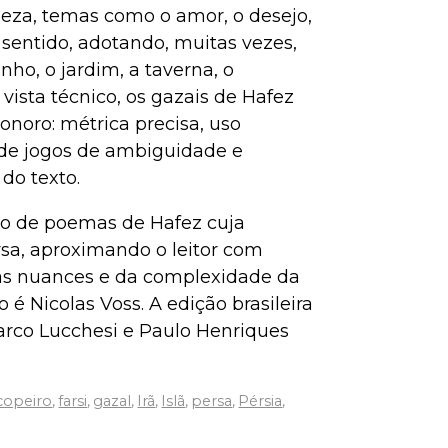
eza, temas como o amor, o desejo,
sentido, adotando, muitas vezes,
nho, o jardim, a taverna, o
ista técnico, os gazais de Hafez
onoro: métrica precisa, uso
 de jogos de ambiguidade e
do texto.
ção de poemas de Hafez cuja
rsa, aproximando o leitor com
das nuances e da complexidade da
 é Nicolas Voss. A edição brasileira
arco Lucchesi e Paulo Henriques
copeiro
,
farsi
,
gazal
,
Irã
,
Islã
,
persa
,
Pérsia
,