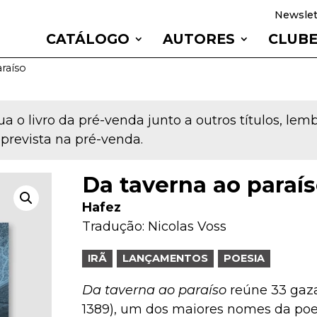
Newslet
CATÁLOGO
AUTORES
CLUB
araíso
a o livro da pré-venda junto a outros títulos, le
 prevista na pré-venda.
Da taverna ao paraí
Hafez
Tradução:
Nicolas Voss
IRÃ
LANÇAMENTOS
POESIA
Da taverna ao paraíso
reúne 33 gazai
1389), um dos maiores nomes da poe