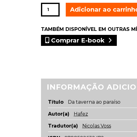
Da
Adicionar ao carrinh
taverna
ao
TAMBÉM DISPONÍVEL EM OUTRAS M
paraíso
quantidade
Comprar E-book
INFORMAÇÃO ADICI
Título
Da taverna ao paraíso
Autor(a)
Hafez
Tradutor(a)
Nicolas Voss