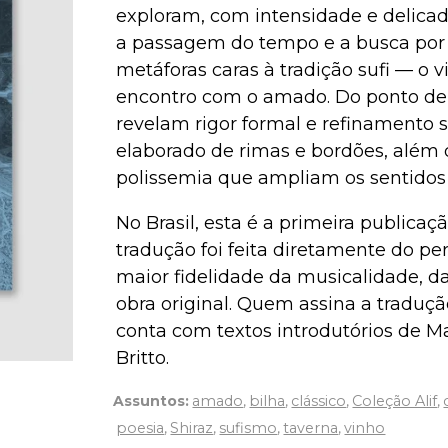
exploram, com intensidade e delicad
a passagem do tempo e a busca por 
metáforas caras à tradição sufi — o vi
encontro com o amado. Do ponto de v
revelam rigor formal e refinamento s
elaborado de rimas e bordões, além
polissemia que ampliam os sentidos 
No Brasil, esta é a primeira publica
tradução foi feita diretamente do pe
maior fidelidade da musicalidade, 
obra original. Quem assina a tradução
conta com textos introdutórios de M
Britto.
Assuntos:
amado
,
bilha
,
clássico
,
Coleção Alif
,
poesia
,
Shiraz
,
sufismo
,
taverna
,
vinho