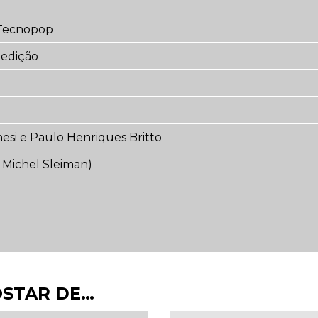
 Tecnopop
 edição
esi e Paulo Henriques Britto
e Michel Sleiman)
OSTAR DE…