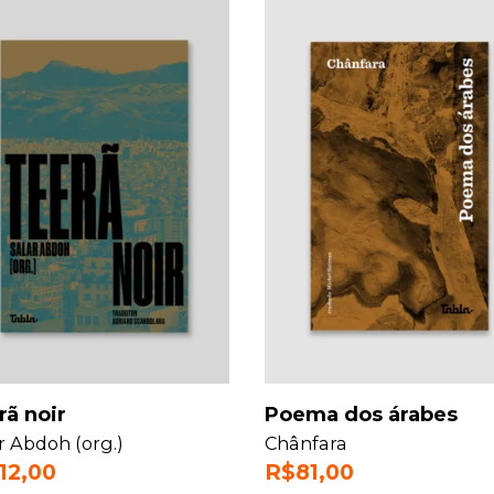
rã noir
Poema dos árabes
r Abdoh (org.)
Chânfara
112,00
R$
81,00