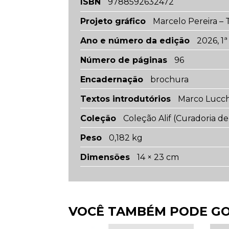
ISBN
9788592632472
Projeto gráfico
Marcelo Pereira –
Ano e número da edição
2026, 1ª
Número de páginas
96
Encadernação
brochura
Textos introdutórios
Marco Lucch
Coleção
Coleção Alif (Curadoria d
Peso
0,182 kg
Dimensões
14 × 23 cm
VOCÊ TAMBÉM PODE G