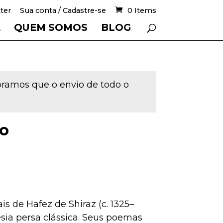
ter
Sua conta / Cadastre-se
0 Items
E
QUEM SOMOS
BLOG
mbramos que o envio de todo o
so
s de Hafez de Shiraz (c. 1325–
sia persa clássica. Seus poemas