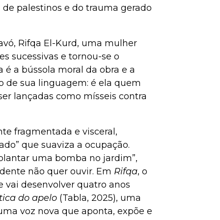
a de palestinos e do trauma gerado
 avó, Rifqa El-Kurd, uma mulher
es sucessivas e tornou-se o
qa é a bússola moral da obra e a
o de sua linguagem: é ela quem
ser lançadas como mísseis contra
nte fragmentada e visceral,
ado” que suaviza a ocupação.
“plantar uma bomba no jardim”,
idente não quer ouvir. Em
Rifqa
, o
e vai desenvolver quatro anos
ítica do apelo
(Tabla, 2025), uma
, uma voz nova que aponta, expõe e