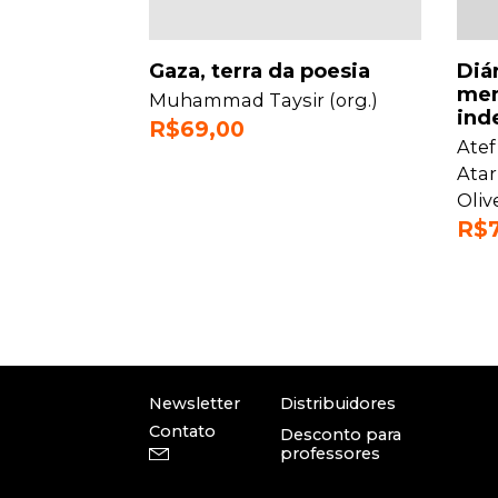
Gaza, terra da poesia
Diá
mem
Muhammad Taysir (org.)
inde
R$
69,00
Atef
Atar
Oliv
R$
Newsletter
Distribuidores
Contato
Desconto para
professores