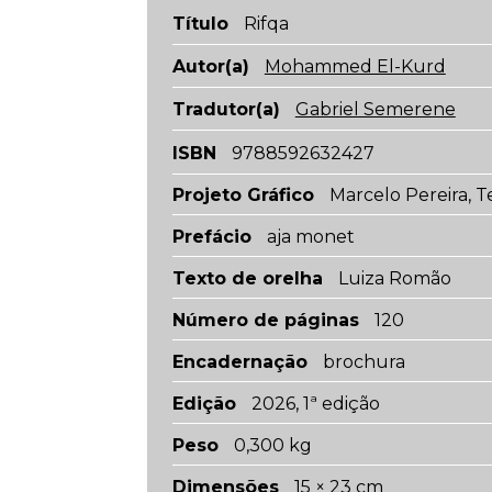
Título
Rifqa
Autor(a)
Mohammed El-Kurd
Tradutor(a)
Gabriel Semerene
ISBN
9788592632427
Projeto Gráfico
Marcelo Pereira, 
Prefácio
aja monet
Texto de orelha
Luiza Romão
Número de páginas
120
Encadernação
brochura
Edição
2026, 1ª edição
Peso
0,300 kg
Dimensões
15 × 23 cm