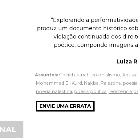
“Explorando a performatividade
produz um documento histórico sob
violação continuada dos direi
poético, compondo imagens a
Luiza 
Assuntos:
Cheikh Jarrah
,
colonialismo
,
Jerusa
Mohammed El-Kurd
,
Nakba
,
Palestina
,
poesi
poesia palestina
,
poesia política
,
resistência p
ENVIE UMA ERRATA
ONAL