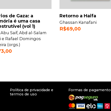
rios de Gaza: a
Retorno a Haifa
ória é uma casa
Ghassan Kanafani
strutível (vol 1)
R$
69,00
 Abu Saif
,
Abd al-Salam
i
e
Rafael Domingos
eira (orgs.)
73,00
Política de privacidade e
Formas de pagamento
termos de uso