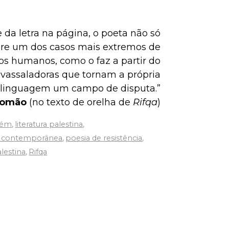
 da letra na página, o poeta não só
re um dos casos mais extremos de
tos humanos, como o faz a partir do
vassaladoras que tornam a própria
linguagem um campo de disputa.”
Romão
(no texto de orelha de
Rifqa
)
lém
,
literatura palestina
,
a contemporânea
,
poesia de resistência
,
alestina
,
Rifqa