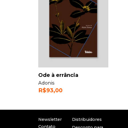
Ode à errância
Adonis
R$
93,00
Newsletter
Distribuidores
Contato
Desconto para