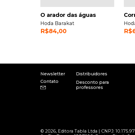
O arador das águas
Cor
Hoda Barakat
Hod
R$
84,00
R$
Newsletter
Distribuidores
Contato
Desconto para
professores
© 2026, Editora Tabla Ltda | CNPJ:
10.175.9