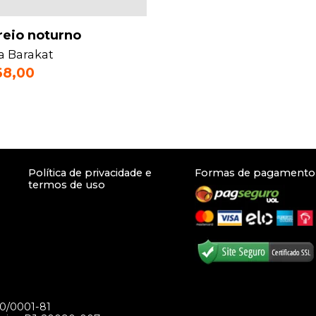
reio noturno
a Barakat
68,00
Política de privacidade e
Formas de pagamento
termos de uso
70/0001-81