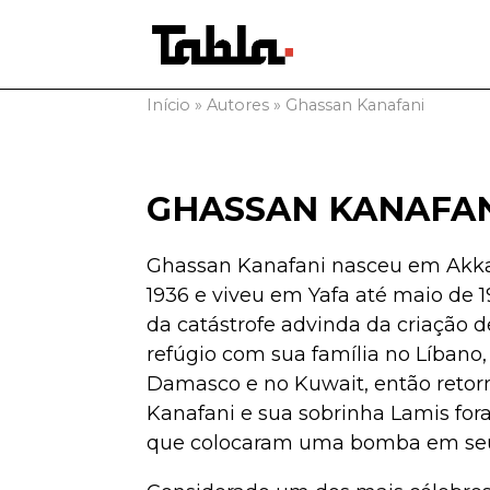
Início
»
Autores
»
Ghassan Kanafani
GHASSAN KANAFA
Ghassan Kanafani nasceu em Akka, 
1936 e viveu em Yafa até maio de 
da catástrofe advinda da criação de
refúgio com sua família no Líbano,
Damasco e no Kuwait, então retorn
Kanafani e sua sobrinha Lamis for
que colocaram uma bomba em seu