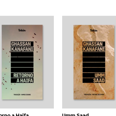
orno a Haifa
Umm Saad