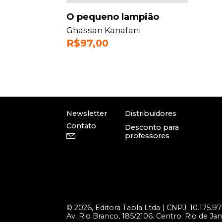
O pequeno lampião
Ghassan Kanafani
R$
97,00
Newsletter
Distribuidores
Contato
Desconto para
professores
© 2026, Editora Tabla Ltda | CNPJ:
10.175.9
Av. Rio Branco, 185/2106. Centro. Rio de J