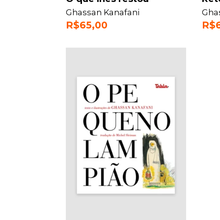
Ghassan Kanafani
Gha
R$
65,00
R$