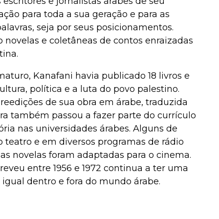
scritores e jornalistas árabes de seu
ração para toda a sua geração e para as
palavras, seja por seus posicionamentos.
tão novelas e coletâneas de contos enraizadas
tina.
aturo, Kanafani havia publicado 18 livros e
ltura, política e a luta do povo palestino.
reedições de sua obra em árabe, traduzida
bra também passou a fazer parte do currículo
tória nas universidades árabes. Alguns de
 teatro e em diversos programas de rádio
suas novelas foram adaptadas para o cinema.
creveu entre 1956 e 1972 continua a ter uma
m igual dentro e fora do mundo árabe.