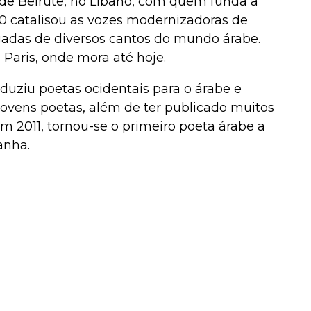
 de Beirute, no Líbano, com quem funda a
60 catalisou as vozes modernizadoras de
hegadas de diversos cantos do mundo árabe.
Paris, onde mora até hoje.
raduziu poetas ocidentais para o árabe e
ovens poetas, além de ter publicado muitos
Em 2011, tornou-se o primeiro poeta árabe a
anha.